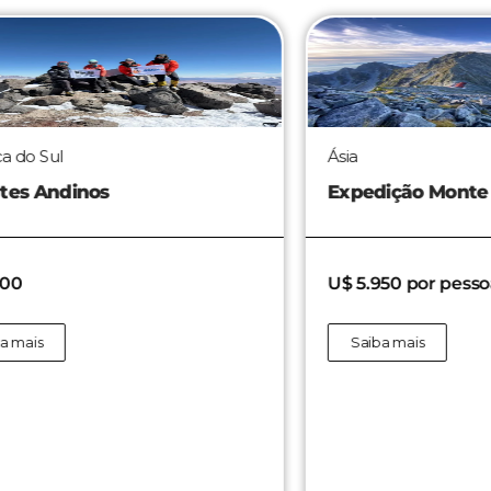
Ásia
Rú
Expedição Monte Fuji
Ex
U$ 5.950 por pessoa
U$
Saiba mais