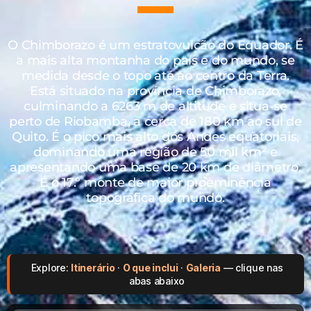
O Chimborazo é um estratovulcão do Equador. É
a mais alta montanha do país e do mundo, se
medida desde o topo até ao centro da Terra.
Está situado na província de Chimborazo,
culminando a 6263 m de altitude e situa-se
perto de Riobamba, a cerca de 180 km ao sul de
Quito. É o pico mais alto dos Andes equatoriais,
dominando uma região de 50 mil km² e
apresentando uma base de 20 km de diâmetro.
É o 17.º monte de maior proeminência
topográfica do mundo.
Explore:
Itinerário
·
O que inclui
·
Galeria
— clique nas
abas abaixo