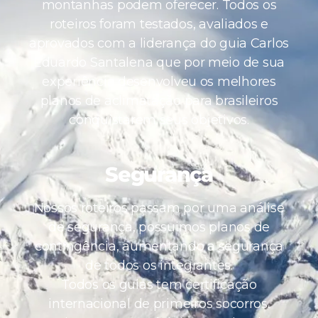
montanhas podem oferecer. Todos os
roteiros foram testados, avaliados e
aprovados com a liderança do guia Carlos
Eduardo Santalena que por meio de sua
experiência desenvolveu os melhores
planos de aclimatação para brasileiros
conquistarem seus objetivos.
Segurança
Nossos roteiros passam por uma análise
de segurança, possuimos planos de
contingência, aumentando a segurança
de todos os integrantes.
Todos os guias tem certificação
internacional de primeiros socorros.