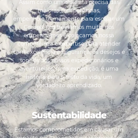
Assim como um alpinista precisa das
maiores competências,
empenho e treinamento para escalar um
Grade6, nós treinamos muito, nos
empenhamos e colocamos nossa
competência e expertise para atender
com excelência e segurança, os desejos e
sonhos dos nossos expedicionários e
aventureiros. Uma expedição, é uma
história para o resto da vida, um
verdadeiro aprendizado.
Sustentabilidade
Estamos comprometidos em causar um
impacto positivo com nossas operações