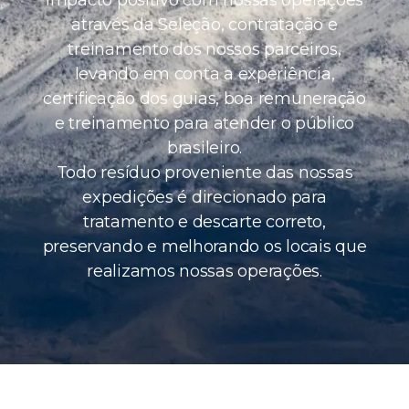
através da Seleção, contratação e
treinamento dos nossos parceiros,
levando em conta a experiência,
certificação dos guias, boa remuneração
e treinamento para atender o público
brasileiro.
Todo resíduo proveniente das nossas
expedições é direcionado para
tratamento e descarte correto,
preservando e melhorando os locais que
realizamos nossas operações.