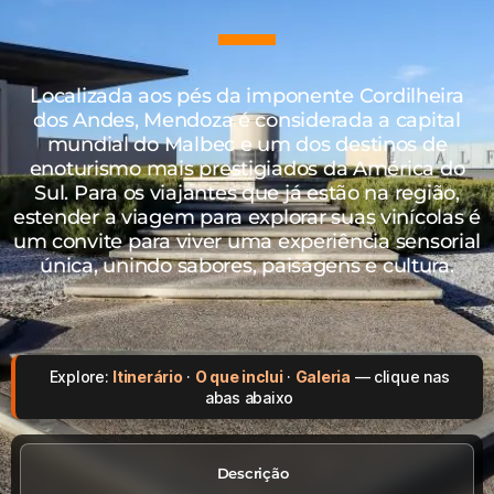
Localizada aos pés da imponente Cordilheira
dos Andes, Mendoza é considerada a capital
mundial do Malbec e um dos destinos de
enoturismo mais prestigiados da América do
Sul. Para os viajantes que já estão na região,
estender a viagem para explorar suas vinícolas é
um convite para viver uma experiência sensorial
única, unindo sabores, paisagens e cultura.
Explore:
Itinerário
·
O que inclui
·
Galeria
— clique nas
abas abaixo
Descrição