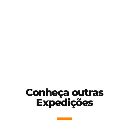
Todo resíduo proveniente das nossas
expedições é direcionado para
tratamento e descarte correto,
preservando e melhorando os locais que
realizamos nossas operações.
Conheça outras
Expedições