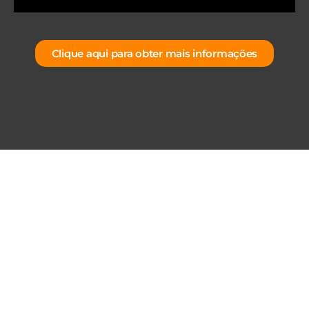
Clique aqui para obter mais informações
POR QUE VIAJAR
COM A GRADE 6
EXPEDIÇÕES?