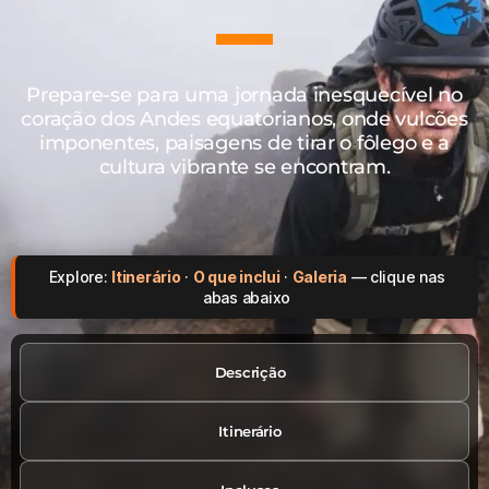
Prepare-se para uma jornada inesquecível no
coração dos Andes equatorianos, onde vulcões
imponentes, paisagens de tirar o fôlego e a
cultura vibrante se encontram.
Explore:
Itinerário
·
O que inclui
·
Galeria
— clique nas
abas abaixo
Descrição
Itinerário