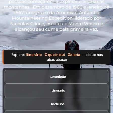
pessoas começarem a explorar e escalar as
montanhas . Em dezembro de 1966 e janeiro de
1967, um grupo da American Antarctic
Mountaineering Expedition, liderado por
Nicholas Clinch, escalou o Monte Vinson e
alcançou seu cume pela primeira vez.
Explore:
Itinerário
·
O que inclui
·
Galeria
— clique nas
abas abaixo
Descrição
Itinerário
Inclusos