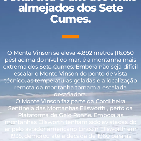
almejados dos Sete
Cumes.
O Monte Vinson se eleva 4.892 metros (16.050
pés) acima do nível do mar, é a montanha mais
extrema dos Sete Cumes. Embora não seja difícil
escalar o Monte Vinson do ponto de vista
técnico, as temperaturas geladas e a localização
remota da montanha tornam a escalada
desafiadora.
O Monte Vinson faz parte da Cordilheira
Sentinela das Montanhas Ellsworth , perto da
Plataforma de Gelo Ronne. Embora as
montanhas Ellsworth tenham sido avistadas do
ar pelo aviador americano Lincoln Ellsworth em
1935, demorou até a década de 1960 para as