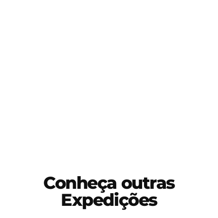
e treinamento para atender o público
brasileiro.
Todo resíduo proveniente das nossas
expedições é direcionado para
tratamento e descarte correto,
preservando e melhorando os locais que
realizamos nossas operações.
Conheça outras
Expedições