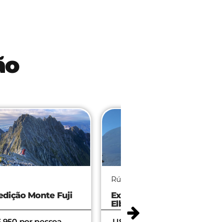
ão
ia
América do Sul
edição Monte
Ojos del Salado
us
4.350 por pessoa
U$ 4.500