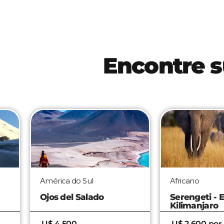
Encontre 
Africano
América do Sul
Serengeti - Extensão
Gigantes An
Kilimanjaro
U$ 2.600 por pessoa
U$ 5.600