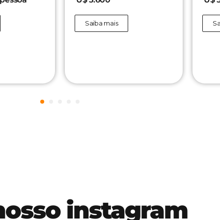
Saiba mais
Sa
1
2
3
4
5
nosso instagram