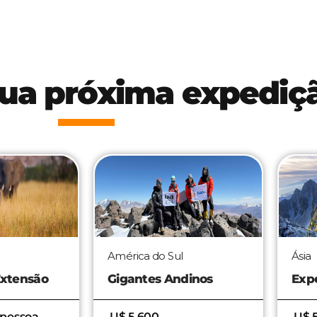
sua próxima expediç
Ásia
Rúss
dinos
Expedição Monte Fuji
Exp
Elbr
U$ 5.950 por pessoa
U$ 