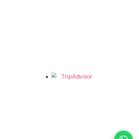
AV. Romeu Tórtima, 492 – Jd Santa Genebra 2 –
Barão Geraldo Campinas – SP
marcio@grade6.com.br