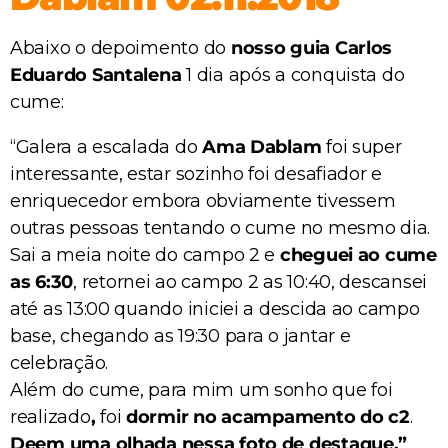
Abaixo o depoimento do
nosso guia Carlos
Eduardo Santalena
1 dia após a conquista do
cume:
“Galera a escalada do
Ama Dablam
foi super
interessante, estar sozinho foi desafiador e
enriquecedor embora obviamente tivessem
outras pessoas tentando o cume no mesmo dia.
Sai a meia noite do campo 2 e
cheguei ao cume
as 6:30
, retornei ao campo 2 as 10:40, descansei
até as 13:00 quando iniciei a descida ao campo
base, chegando as 19:30 para o jantar e
celebração.
Além do cume, para mim um sonho que foi
realizado
,
foi
dormir no acampamento do c2
.
Deem uma olhada nessa foto de destaque.”