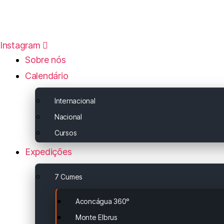
Instagram
Sobre nós
Calendário
Internacional
Nacional
Cursos
Expedições
7 Cumes
Aconcágua 360°
Monte Elbrus