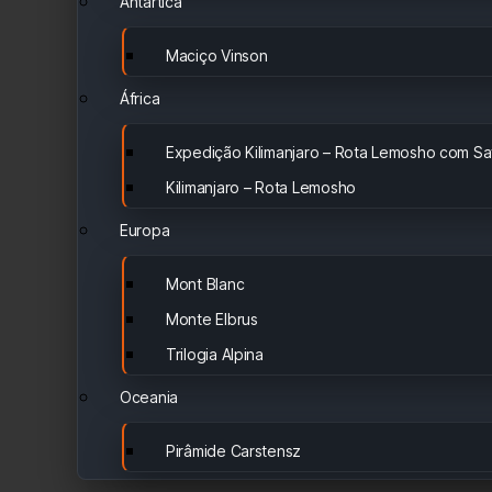
Ántartica
Maciço Vinson
África
Expedição Kilimanjaro – Rota Lemosho com Saf
Kilimanjaro – Rota Lemosho
Europa
Mont Blanc
Monte Elbrus
Trilogia Alpina
Oceania
Pirâmide Carstensz