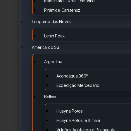
Kilimanjaro – Rota Lemosho
Pirâmide Carstensz
Leopardo das Neves
Lenin Peak
América do Sul
Argentina
Aconcágua 360°
Expedição Mercedário
Bolívia
Huayna Potosi
Huayna Potosi e Illimani
Vulcões Acotango e Parinacota