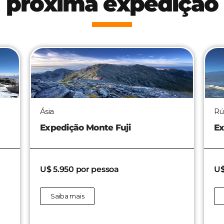
próxima expedição
Ásia
Rú
Expedição Monte Fuji
Ex
U$ 5.950 por pessoa
U$
Saiba mais