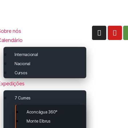
Sobre nós
Calendário
Internacional
Nacional
Cursos
Expedições
7 Cumes
Aconcágua 360°
Monte Elbrus