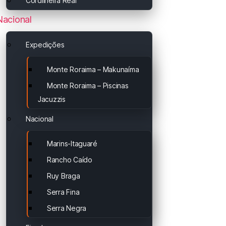
Cordilheira Real
Nacional
Expedições
Monte Roraima – Makunaíma
Monte Roraima – Piscinas
Jacuzzis
Nacional
Marins-Itaguaré
Rancho Caído
Ruy Braga
Serra Fina
Serra Negra