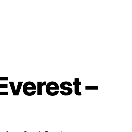
Expedições
Trekkings
Nacional
Cur
Everest –