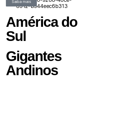
U$ 5.600
Saiba mais
América do
Sul
Gigantes
Andinos