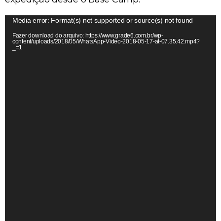
T
Media error: Format(s) not supported or source(s) not found
o
Fazer download do arquivo: https://www.grade6.com.br/wp-
c
content/uploads/2018/05/WhatsApp-Video-2018-05-17-at-07.35.42.mp4?
_=1
a
d
o
r
d
e
v
í
d
e
o