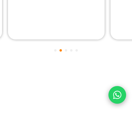
1
2
3
4
5
Siga nosso instagram