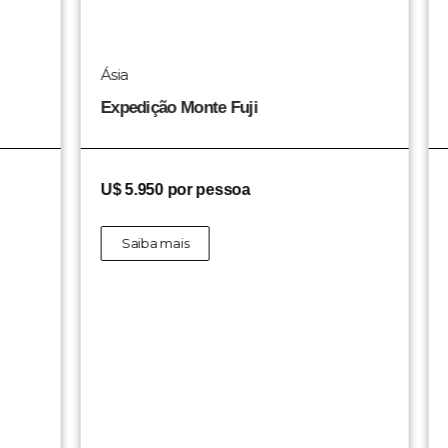
Ásia
Rú
Expedição Monte Fuji
Ex
U$ 5.950 por pessoa
U$
Saiba mais