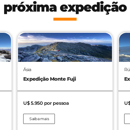
próxima expedição
Ásia
Rú
Expedição Monte Fuji
Ex
U$ 5.950 por pessoa
U$
Saiba mais