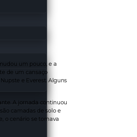
 mudou um pouco, e a
nte de um cansaço
upste e Everest. Alguns
te. A jornada continuou
são camadas de solo e
 o cenário se tornava