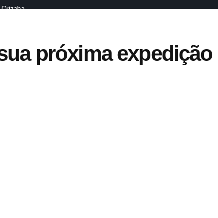
 Orizaba
sua próxima expedição
t
t