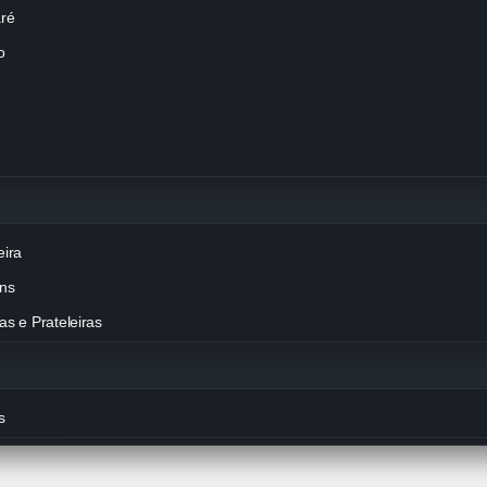
aré
o
eira
ins
s e Prateleiras
s