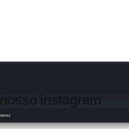
n
limanjaro – Rota Lemosho com Safáris
– Rota Lemosho
a
 nosso instagram
stensz