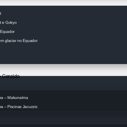
t
t e Gokyo
 Equador
 em glaciar no Equador
o Geraldo
ma – Makunaíma
a – Piscinas Jacuzzis