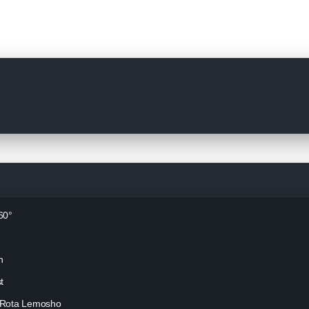
60°
n
t
– Rota Lemosho