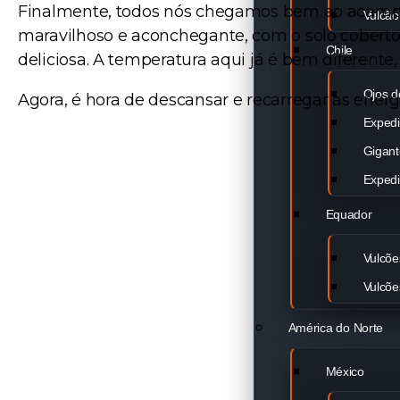
Finalmente, todos nós chegamos bem ao acamp
Vulcã
maravilhoso e aconchegante, com o solo cobert
Chile
deliciosa. A temperatura aqui já é bem diferente,
Ojos d
Agora, é hora de descansar e recarregar as energ
Exped
Gigant
Exped
Equador
Vulcõe
Vulcõ
América do Norte
México