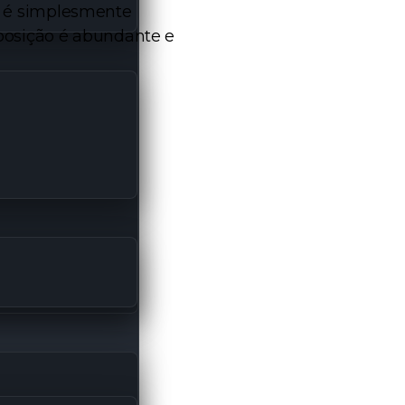
 é simplesmente
posição é abundante e