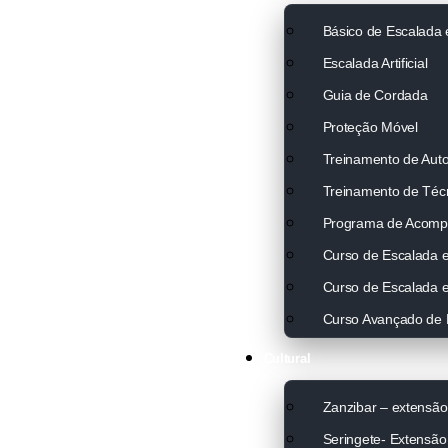
Básico de Escalada
Escalada Artificial
Guia de Cordada
Proteção Móvel
Treinamento de Auto
Treinamento de Técn
Programa de Acomp
Curso de Escalada 
Curso de Escalada 
Curso Avançado de 
Cultural
Zanzibar – extensão
Seringete- Extensão 