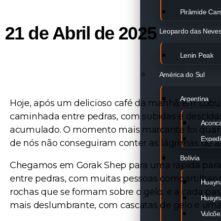
Pirâmide Car
21 de Abril de 2025
Leopardo das Neve
Lenin Peak
América do Sul
Argentina
Hoje, após um delicioso café da manhã em Lobu
caminhada entre pedras, com subidas e descidas
Aconc
acumulado. O momento mais marcante foi quand
Expedi
de nós não conseguiram conter as lágrimas de a
Bolívia
Chegamos em Gorak Shep para uma rápida parad
entre pedras, com muitas pessoas compartilha
Huayna
rochas que se formam sobre o gelo, e a cada p
Huayna
mais deslumbrante, com cascatas de gelo e uma 
Vulcõe