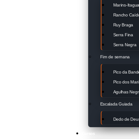
Marins-Itagu
Rancho Caíd
Ruy Braga
Serra Fina
Serra Negra
Fim de semana
Pico da Band
Pico dos Mar
Agulhas Negra
Escalada Guiada
Dedo de Deu
Cursos