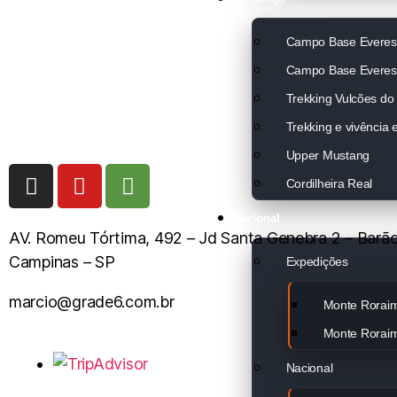
Campo Base Everes
Campo Base Everes
Trekking Vulcões do
Trekking e vivência
Upper Mustang
Cordilheira Real
Nacional
AV. Romeu Tórtima, 492 – Jd Santa Genebra 2 – Barã
Campinas – SP
Expedições
marcio@grade6.com.br
Monte Rorai
Monte Roraim
Nacional