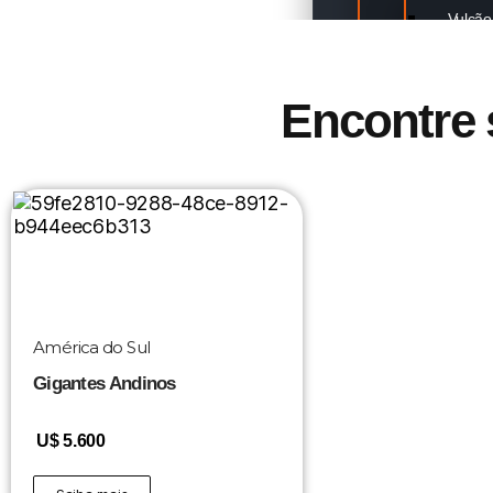
Vulcão
Ásia
Encontre 
Double Head
Lobuche Eas
Ama Dablam
Lhotse
Island Peak
Makalu
Manaslu
América do Sul
Monte Everes
Gigantes Andinos
Lenin Peak
U$ 5.600
Cho Oyu
Ántartica