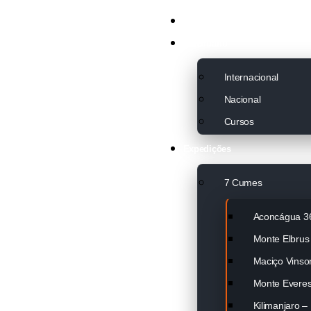
Sobre nós
Calendário
Internacional
Nacional
Cursos
Expedições
7 Cumes
Aconcágua 3
Monte Elbrus
Maciço Vinso
Monte Everes
Kilimanjaro 