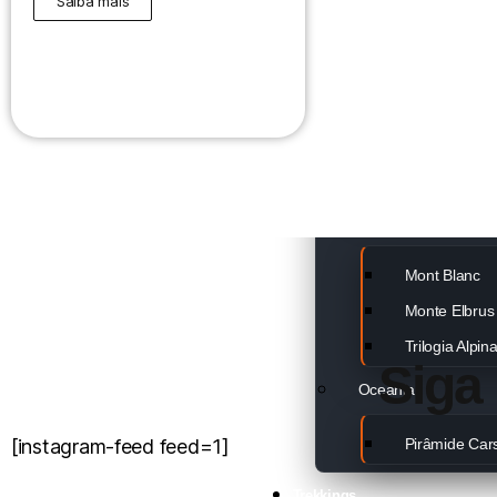
Saiba mais
Maciço Vinso
África
Expedição Ki
Kilimanjaro 
Europa
Mont Blanc
Monte Elbrus
Trilogia Alpin
Siga
Oceania
[instagram-feed feed=1]
Pirâmide Car
Trekkings