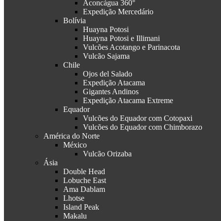
Aconcágua 360°
Expedição Mercedário
Bolívia
Huayna Potosi
Huayna Potosi e Illimani
Vulcões Acotango e Parinacota
Vulcão Sajama
Chile
Ojos del Salado
Expedição Atacama
Gigantes Andinos
Expedição Atacama Extreme
Equador
Vulcões do Equador com Cotopaxi
Vulcões do Equador com Chimborazo
América do Norte
México
Vulcão Orizaba
Ásia
Double Head
Lobuche East
Ama Dablam
Lhotse
Island Peak
Makalu