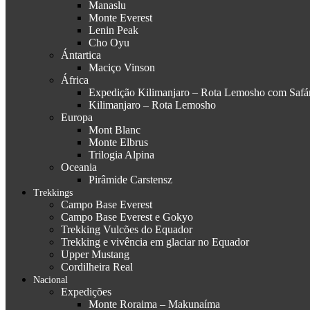
Manaslu
Monte Everest
Lenin Peak
Cho Oyu
Ántartica
Maciço Vinson
África
Expedição Kilimanjaro – Rota Lemosho com Safár
Kilimanjaro – Rota Lemosho
Europa
Mont Blanc
Monte Elbrus
Trilogia Alpina
Oceania
Pirâmide Carstensz
Trekkings
Campo Base Everest
Campo Base Everest e Gokyo
Trekking Vulcões do Equador
Trekking e vivência em glaciar no Equador
Upper Mustang
Cordilheira Real
Nacional
Expedições
Monte Roraima – Makunaíma