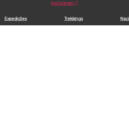
Instagram
Expedições
Trekkings
Naci
ekkings
Nacional
Cursos
Cultural