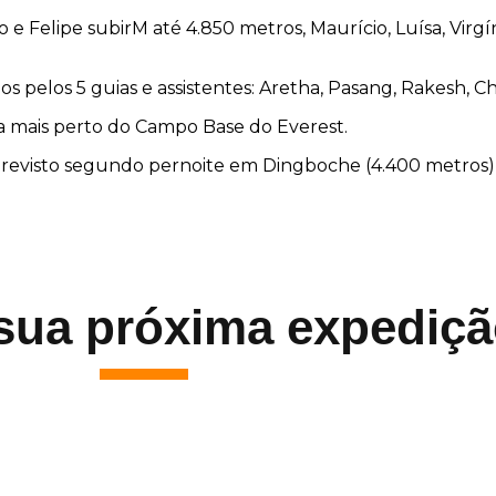
o e Felipe subirM até 4.850 metros, Maurício, Luísa, Virg
 pelos 5 guias e assistentes: Aretha, Pasang, Rakesh, Ch
a mais perto do Campo Base do Everest.
á previsto segundo pernoite em Dingboche (4.400 metro
sua próxima expediç