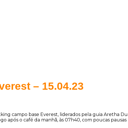
Expedições
Trekkings
Nacional
Cur
erest – 15.04.23
ekking campo base Everest, liderados pela guia Aretha D
ogo após o café da manhã, às 07h40, com poucas pausas