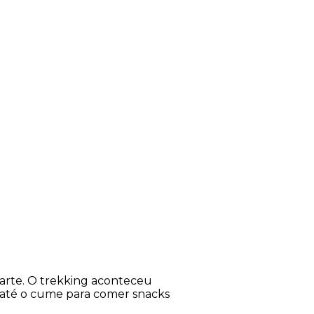
sos
Cultural
uarte. O trekking aconteceu
 até o cume para comer snacks