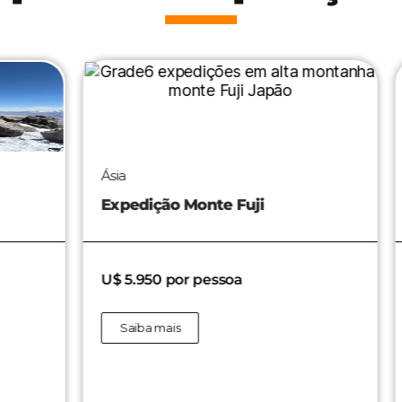
Ásia
Rú
Expedição Monte Fuji
Ex
U$ 5.950 por pessoa
U$
Saiba mais