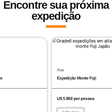
Encontre sua próxima
expedição
Ásia
Rú
Expedição Monte Fuji
Ex
U$ 5.950 por pessoa
U$