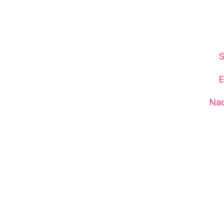
S
E
Nac