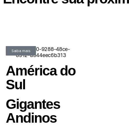
U$ 5.600
Saiba mais
América do
Sul
Gigantes
Andinos