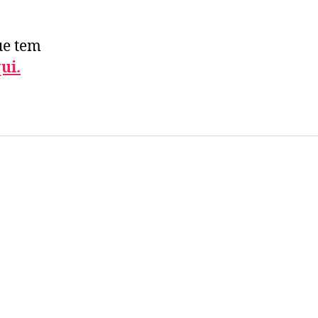
ue tem
ui.