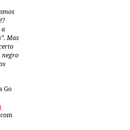
pamos
é?
 a
s”. Mas
certo
m negro
os
a Go
a
com