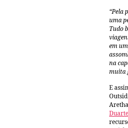
“Pela 
uma pe
Tudo b
viagen
em um 
assomb
na cap
muita 
E assi
Outsid
Aretha
Duart
recurs