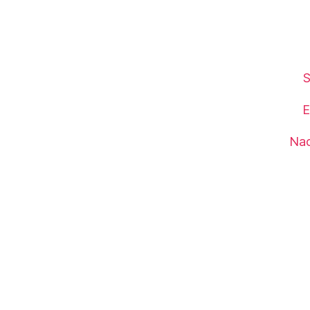
S
E
Nac