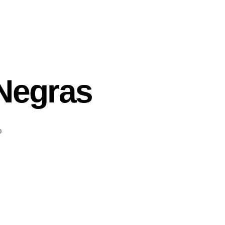
 Negras
o