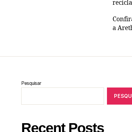
recicl
Confir
a Aret
Pesquisar
PESQU
Recent Posts