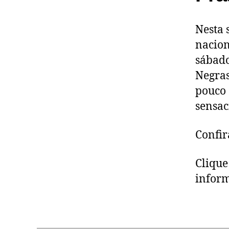
Nesta 
nacion
sábado
Negras
pouco 
sensac
Confir
Cliqu
inform