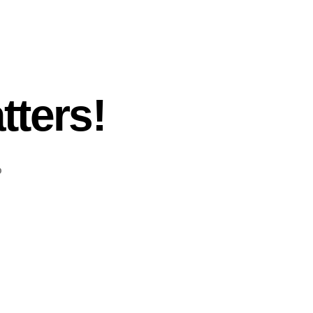
tters!
o