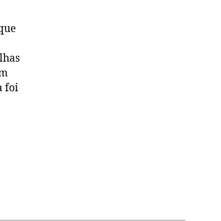
rque
lhas
um
 foi