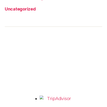
Uncategorized
AV. Romeu Tórtima, 492 – Jd Santa Genebra 2 –
Barão Geraldo Campinas – SP
marcio@grade6.com.br