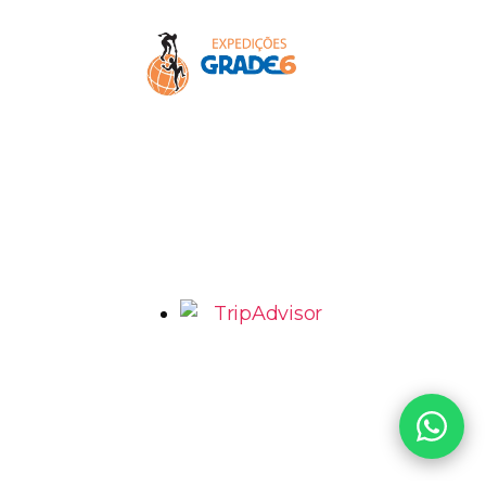
AV. Romeu Tórtima, 492 – Jd Santa Genebra 2 –
Barão Geraldo Campinas – SP
marcio@grade6.com.br