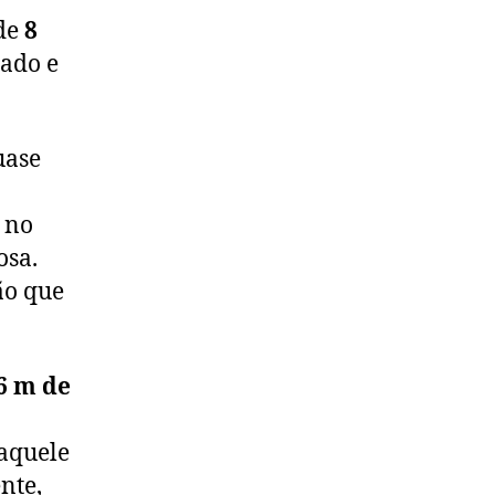
 de
8
lado e
uase
 no
osa.
ão que
6 m de
naquele
nte,