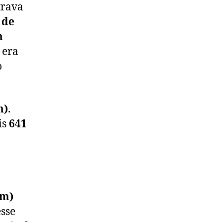
trava
 de
m
 era
o
m)
.
is
641
 m)
sse