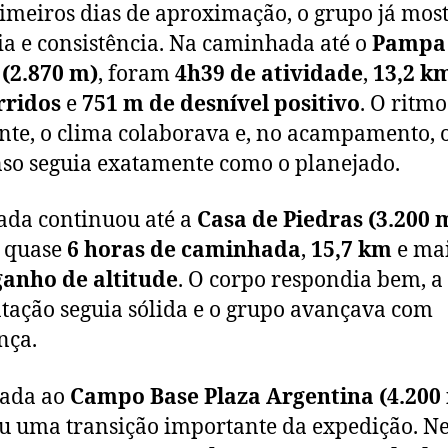
imeiros dias de aproximação, o grupo já mos
ia e consistência. Na caminhada até o
Pampa
(2.870 m)
, foram
4h39 de atividade
,
13,2 k
rridos
e
751 m de desnível positivo
. O ritmo
nte, o clima colaborava e, no acampamento, 
so seguia exatamente como o planejado.
ada continuou até a
Casa de Piedras (3.200 
 quase
6 horas de caminhada
,
15,7 km
e ma
ganho de altitude
. O corpo respondia bem, a
tação seguia sólida e o grupo avançava com
nça.
gada ao
Campo Base Plaza Argentina (4.200
 uma transição importante da expedição. Ne