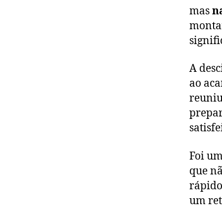
mas
n
montan
signif
A desc
ao aca
reuni
prepar
satisf
Foi um
que nã
rápido
um ret