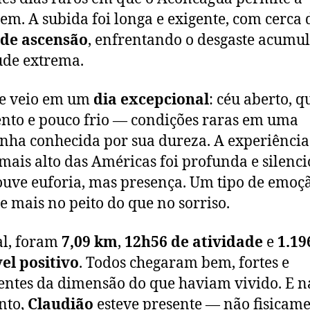
em. A subida foi longa e exigente, com cerca
 de ascensão
, enfrentando o desgaste acumu
tude extrema.
e veio em um
dia excepcional
: céu aberto, q
nto e pouco frio — condições raras em uma
ha conhecida por sua dureza. A experiência
mais alto das Américas foi profunda e silenci
uve euforia, mas presença. Um tipo de emoç
te mais no peito do que no sorriso.
al, foram
7,09 km
,
12h56 de atividade
e
1.19
el positivo
. Todos chegaram bem, fortes e
entes da dimensão do que haviam vivido. E 
nto,
Claudião
esteve presente — não fisicame