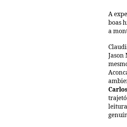
A exp
boas h
a mont
Claudi
Jason 
mesmo 
Aconcá
ambien
Carlo
trajet
leitur
genuín