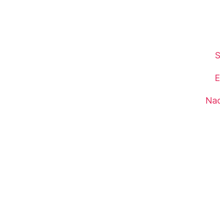
S
E
Nac