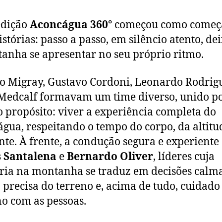
edição
Aconcágua 360°
começou como começ
istórias: passo a passo, em silêncio atento, d
anha se apresentar no seu próprio ritmo.
o Migray, Gustavo Cordoni, Leonardo Rodrig
Medcalf formavam um time diverso, unido p
propósito: viver a experiência completa do
gua, respeitando o tempo do corpo, da altitu
te. À frente, a condução segura e experiente
s Santalena
e
Bernardo Oliver
, líderes cuja
ória na montanha se traduz em decisões calma
a precisa do terreno e, acima de tudo, cuidado
o com as pessoas.