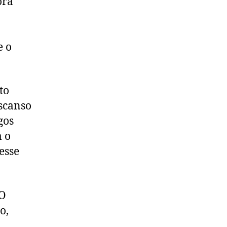
ora
e o
to
escanso
gos
m o
esse
 O
o,