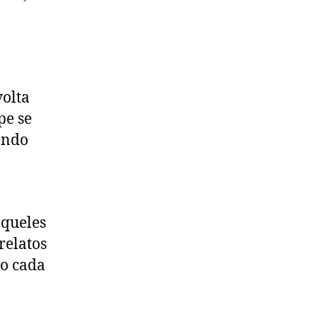
volta
pe se
endo
aqueles
relatos
mo cada