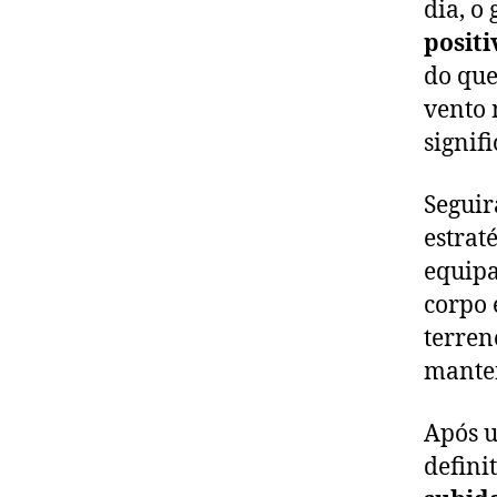
dia, o
positi
do que
vento 
signif
Seguir
estrat
equip
corpo 
terren
manten
Após u
defini