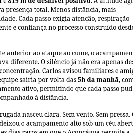
a
e
819 m de desnível positivo
. A altitude ag
a presença total. Menos distância, mais
idade. Cada passo exigia atenção, respiração
ente e confiança no processo construído desd
te anterior ao ataque ao cume, o acampamen
ava diferente. O silêncio já não era apenas d
concentração. Carlos avisou familiares e ami
equipe sairia por volta das
5h da manhã
, co
amento ativo, permitindo que cada passo pud
ompanhado à distância.
ugada nasceu clara. Sem vento. Sem pressa.
deixou o acampamento alto sob um céu abert
es dias raros em que o Aconcágua permite a