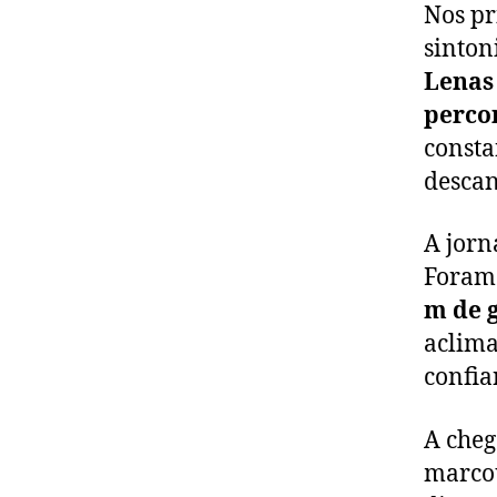
Nos pr
sinton
Lenas 
perco
consta
descan
A jorn
Foram
m de 
aclima
confia
A che
marcou