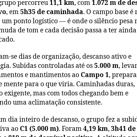
 grupo percorreu
11,1 km
, com
1.072 m de de
vo
, em
5h35 de caminhada
. O campo base é 
 um ponto logístico — é onde o silêncio pesa 
muda de tom e cada decisão passa a ter ainda
icado.
am-se dias de organização, descanso ativo e
égia. Subidas controladas até os
5.000 m
, lev
amentos e mantimentos ao
Campo 1
, prepar
e mente para o que viria. Caminhadas duras,
o exigente, mas com todos chegando bem e
do uma aclimatação consistente.
m dia inteiro de descanso, o grupo fez a subi
tiva ao
C1 (5.000 m)
. Foram
4,19 km
,
3h41 de