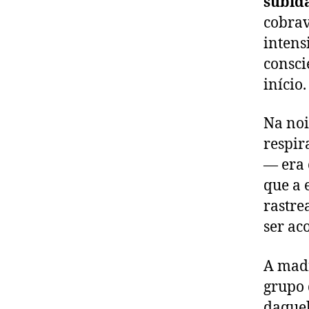
subid
cobrav
intens
consci
início.
Na noi
respir
— era 
que a 
rastre
ser ac
A madr
grupo 
daquel