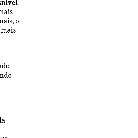
snível
mais
mais, o
 mais
ando
ando
da