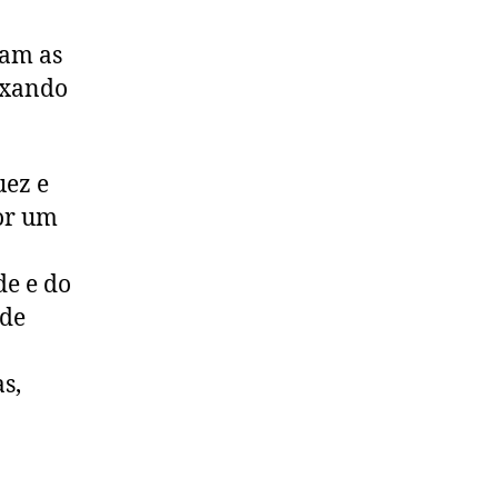
am as
eixando
uez e
or um
de e do
 de
s,