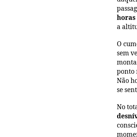
passag
horas
a alti
O cum
sem ve
montan
ponto 
Não ho
se sen
No tot
desnív
consci
mome