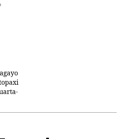
o
pagayo
otopaxi
uarta-