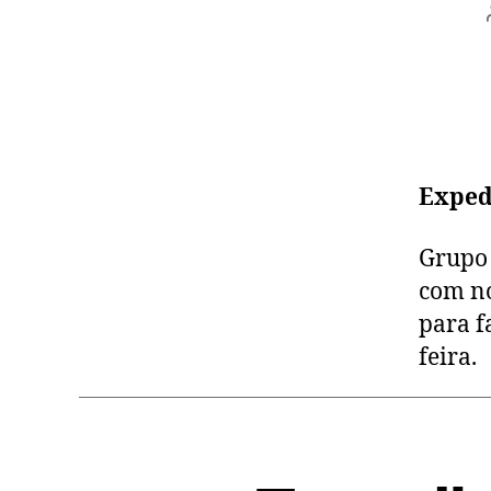
Exped
Grupo
com no
para f
feira.