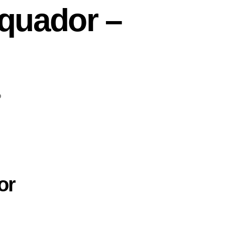
quador –
o
or