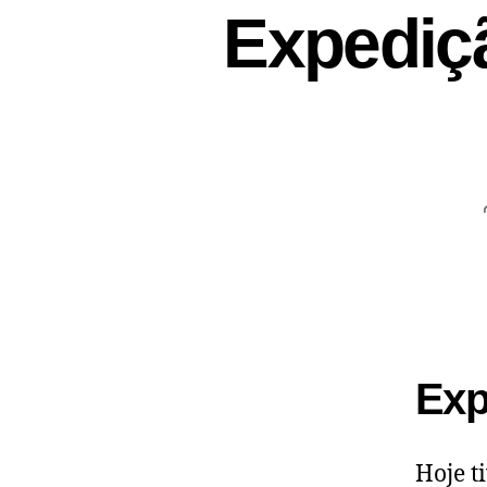
Expediç
Exp
Hoje t