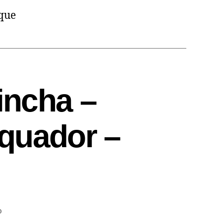
aque
incha –
quador –
o