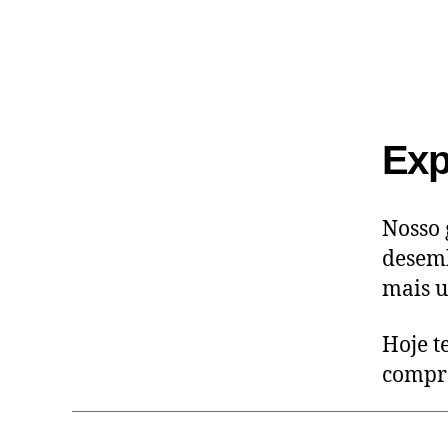
Exp
Nosso 
desemb
mais u
Hoje t
compr