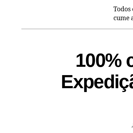
Todos 
cume 
100% c
Expediç