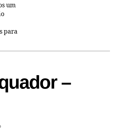
mos um
ão
s para
quador –
o