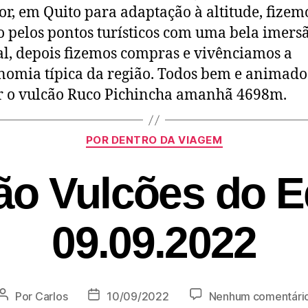
r, em Quito para adaptação à altitude, fize
o pelos pontos turísticos com uma bela imers
al, depois fizemos compras e vivênciamos a
nomia típica da região. Todos bem e animado
r o vulcão Ruco Pichincha amanhã 4698m.
POR DENTRO DA VIAGEM
ão Vulcões do E
09.09.2022
Por
Carlos
10/09/2022
Nenhum comentári