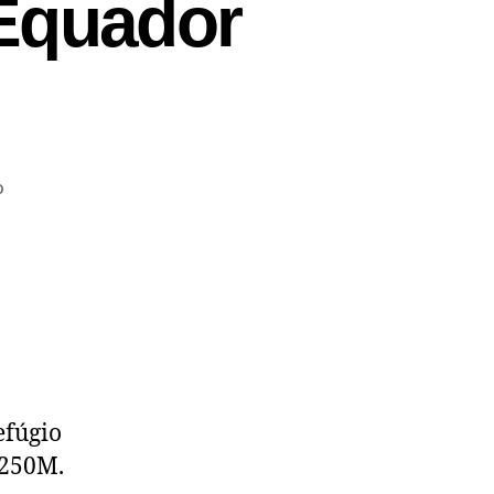
Equador
o
efúgio
5250M.