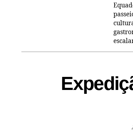
Equado
passei
cultur
gastro
escala
Expediç