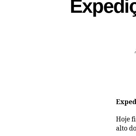
Expedi
Exped
Hoje f
alto d