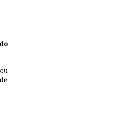
 do
gou
ade