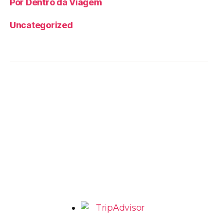
Por Dentro da Viagem
Uncategorized
AV. Romeu Tórtima, 492 – Jd Santa Genebra 2 –
Barão Geraldo Campinas – SP
marcio@grade6.com.br